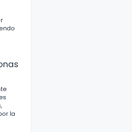
r
iendo
sonas
nte
jes
,
or la