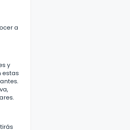
ocer a
es y
n estas
pantes.
va,
ares.
tirás