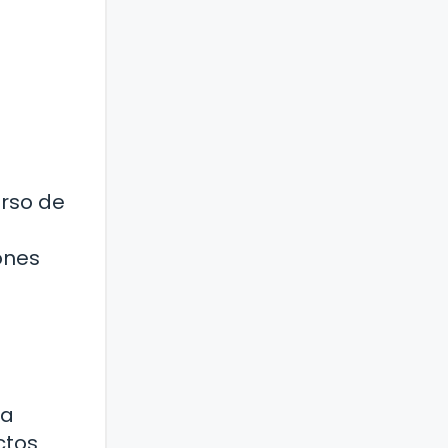
urso de
ones
la
ctos