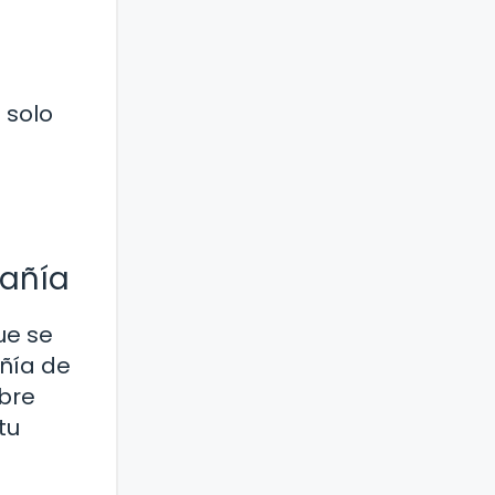
 solo
pañía
ue se
añía de
obre
tu