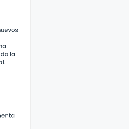
 nuevos
una
ido la
l.
a
omenta