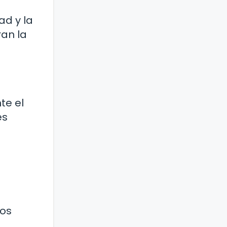
ad y la
ran la
te el
es
los