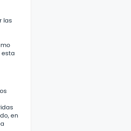
r las
como
 esta
los
ridas
ado, en
 a