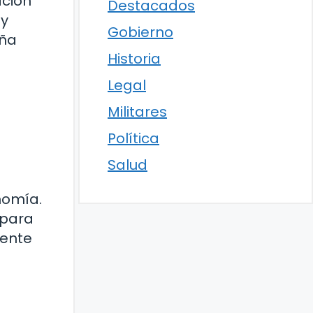
ación
Destacados
 y
Gobierno
aña
Historia
Legal
Militares
Política
Salud
onomía.
 para
mente