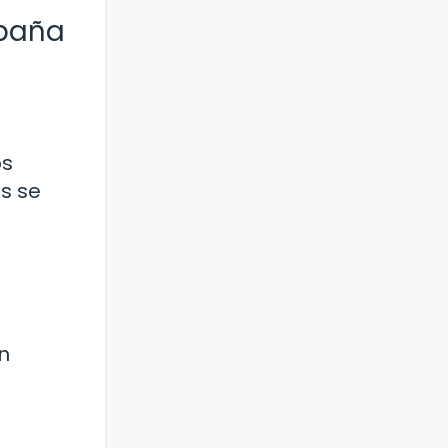
spaña
os
s se
n