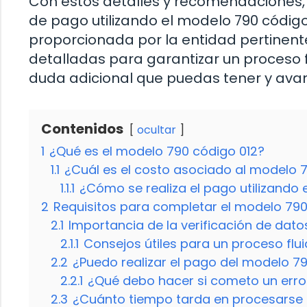
Con estos detalles y recomendaciones,
de pago utilizando el modelo 790 código
proporcionada por la entidad pertinent
detalladas para garantizar un proceso fl
duda adicional que puedas tener y avan
Contenidos
ocultar
1
¿Qué es el modelo 790 código 012?
1.1
¿Cuál es el costo asociado al modelo 
1.1.1
¿Cómo se realiza el pago utilizando 
2
Requisitos para completar el modelo 790
2.1
Importancia de la verificación de dato
2.1.1
Consejos útiles para un proceso flu
2.2
¿Puedo realizar el pago del modelo 79
2.2.1
¿Qué debo hacer si cometo un erro
2.3
¿Cuánto tiempo tarda en procesarse e