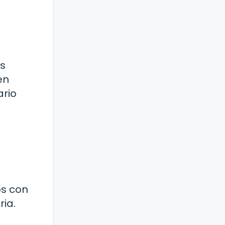
os
en
ario
os con
ria.