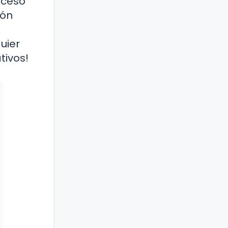
oceso
ión
uier
tivos!