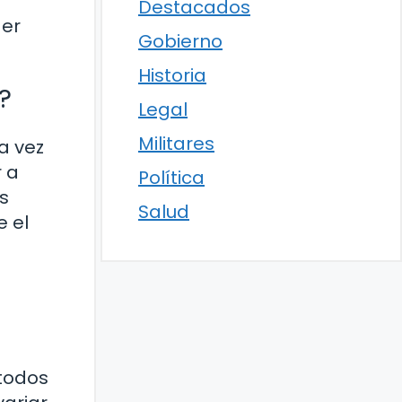
Destacados
der
Gobierno
Historia
?
Legal
Militares
a vez
 a
Política
s
Salud
e el
 todos