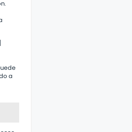
n.
a
l
 puede
ndo a