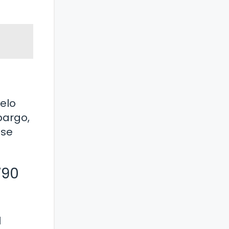
elo
bargo,
 se
790
l