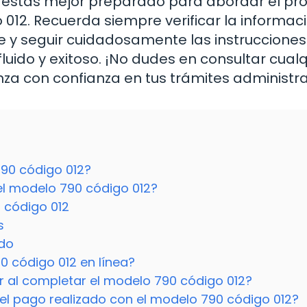
 estás mejor preparado para abordar el pr
 012. Recuerda siempre verificar la informac
e y seguir cuidadosamente las instrucciones
uido y exitoso. ¡No dudes en consultar cualq
za con confianza en tus trámites administra
790 código 012?
el modelo 790 código 012?
 código 012
s
ido
0 código 012 en línea?
r al completar el modelo 790 código 012?
l pago realizado con el modelo 790 código 012?