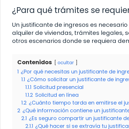
¿Para qué trámites se requier
Un justificante de ingresos es necesari
alquiler de viviendas, trámites legales, 
otros escenarios donde se requiera de
Contenidos
ocultar
1
¿Por qué necesitas un justificante de ing
1.1
¿Cómo solicitar un justificante de ingr
1.1.1
Solicitud presencial
1.1.2
Solicitud en línea
1.2
¿Cuánto tiempo tarda en emitirse el ju
2
¿Qué información contiene un justificant
2.1
¿Es seguro compartir un justificante d
2.1.1
¿Qué hacer si se extravía tu justific