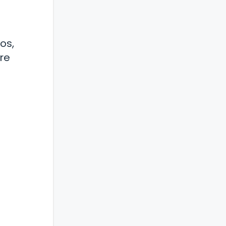
os,
tre