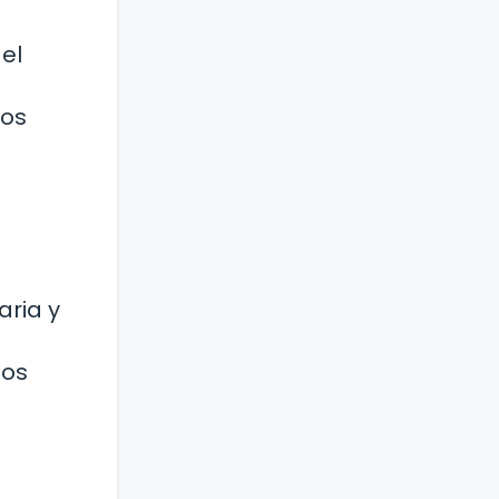
el
los
aria y
dos
a