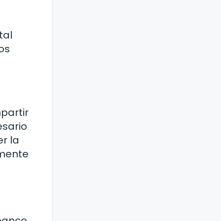
tal
os
partir
esario
r la
amente
 banco