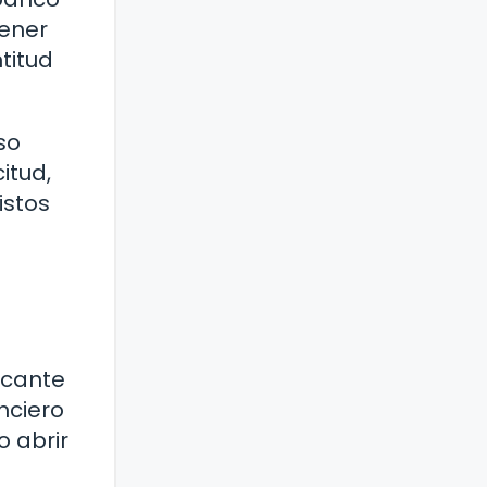
tener
titud
so
itud,
istos
ficante
nciero
o abrir