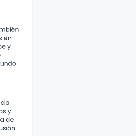
también
s en
ce y
e
 mundo
ncia
os y
ca de
usión