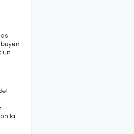
las
ibuyen
s un
del
e
on la
a