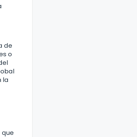
a
a de
es o
del
lobal
 la
n que