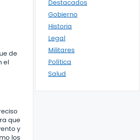
Destacados
Gobierno
Historia
Legal
Militares
gue de
Política
 el
Salud
reciso
era que
vento y
omo los