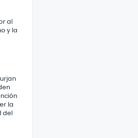
r al
o y la
surjan
eden
ención
er la
l del