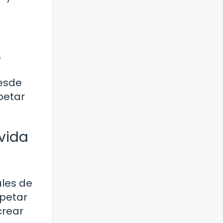
o
Desde
petar
vida
ales de
spetar
crear