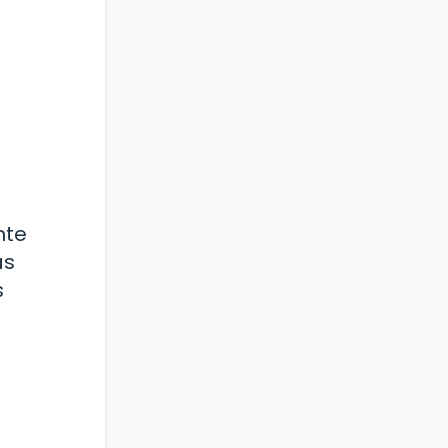
nte
as
s