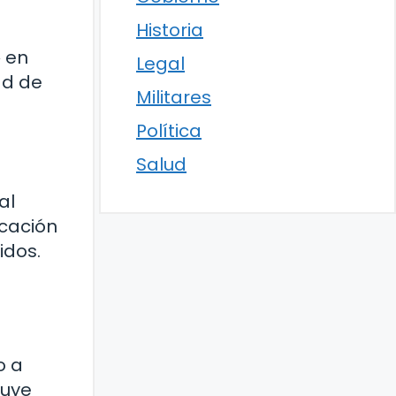
Historia
» en
Legal
ad de
Militares
Política
Salud
al
icación
idos.
o a
tuye