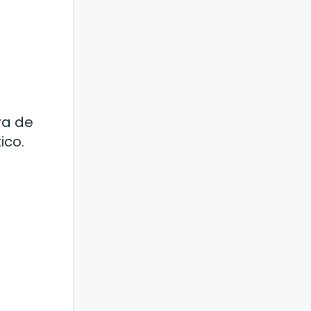
ra de
ico.