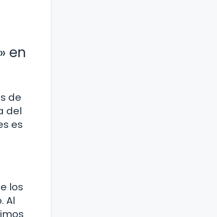
» en
as de
a del
es es
e los
 Al
buimos