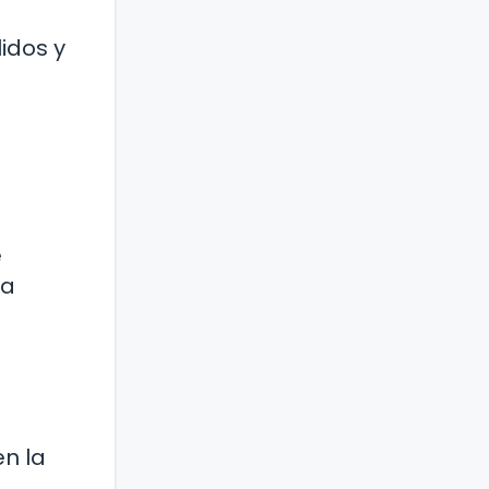
idos y
e
úa
en la