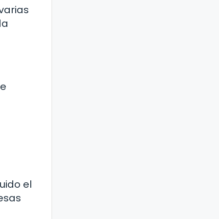
varias
da
se
uido el
esas