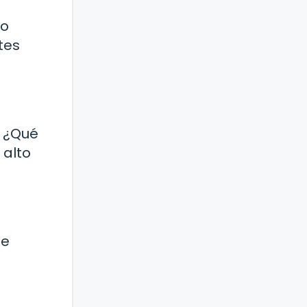
 o
tes
. ¿Qué
 alto
se