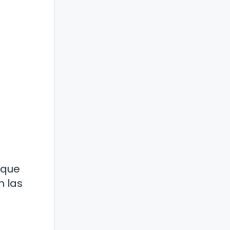
 que
n las