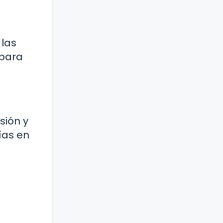
 las
 para
sión y
ías en