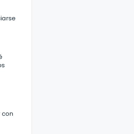
ciarse
é
os
r con