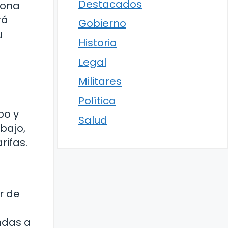
Destacados
iona
rá
Gobierno
u
Historia
Legal
Militares
Política
po y
Salud
bajo,
rifas.
r de
indas a