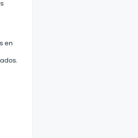
us
es en
uados.