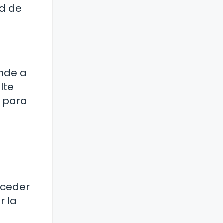
ad de
ende a
lte
e para
 ceder
r la