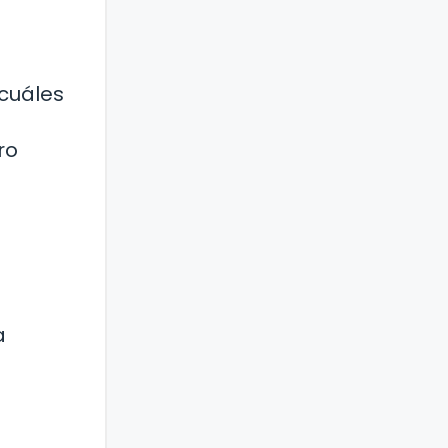
cuáles
ro
a
e