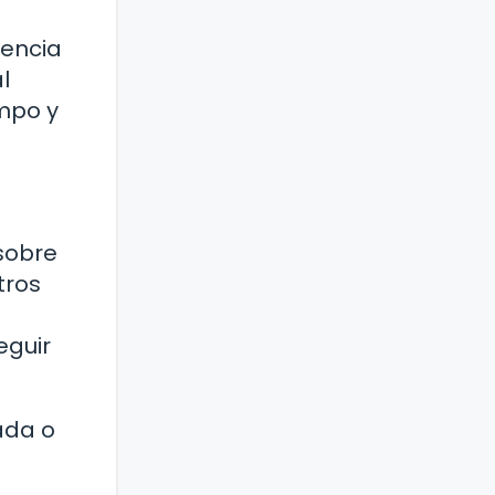
tencia
l
empo y
sobre
tros
eguir
ada o