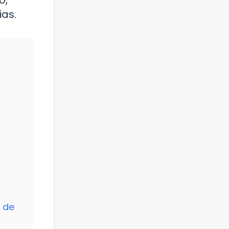
o,
ias.
o de