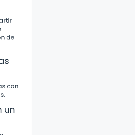
rtir
e
ón de
ias
as con
s.
n un