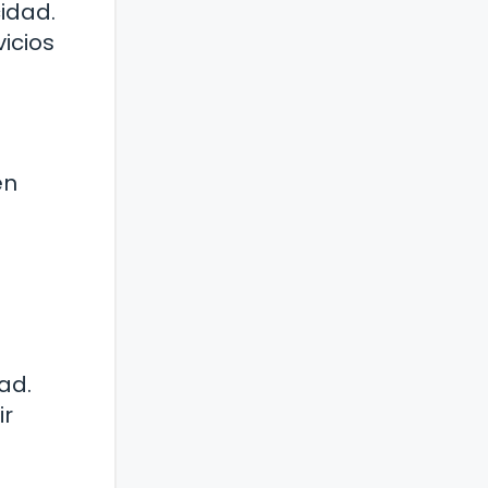
idad.
icios
en
ad.
ir