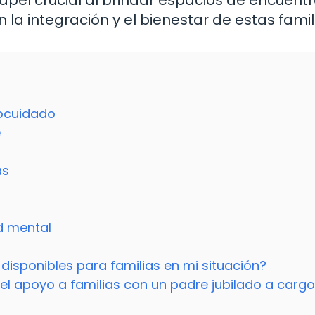
l crucial al brindar espacios de encuentr
 la integración y el bienestar de estas famil
tocuidado
e
as
d mental
disponibles para familias en mi situación?
el apoyo a familias con un padre jubilado a carg