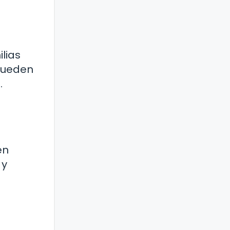
ilias
 pueden
.
en
 y