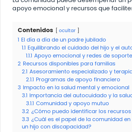
La comunidad puede desempeñar un pape
apoyo emocional y recursos que faciliten
Contenidos
ocultar
1
El día a día de un padre jubilado
1.1
Equilibrando el cuidado del hijo y el au
1.1.1
Apoyo emocional y redes de soport
2
Recursos disponibles para familias
2.1
Asesoramiento especializado y terapi
2.1.1
Programas de apoyo financiero
3
Impacto en la salud mental y emocional
3.1
Importancia del autocuidado y la salu
3.1.1
Comunidad y apoyo mutuo
3.2
¿Cómo puedo identificar los recursos 
3.3
¿Cuál es el papel de la comunidad en 
un hijo con discapacidad?