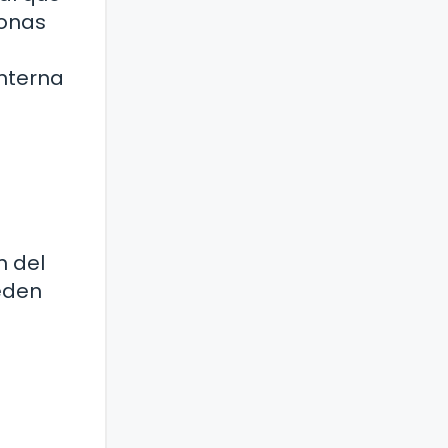
zonas
nterna
n del
eden