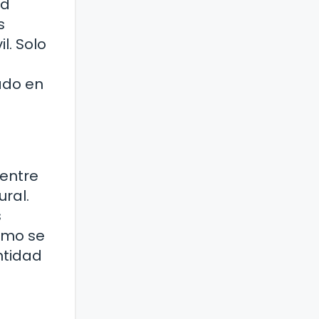
ad
s
l. Solo
ado en
 entre
ural.
s
Cómo se
ntidad