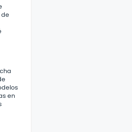
e
 de
é
ucha
de
odelos
as en
s