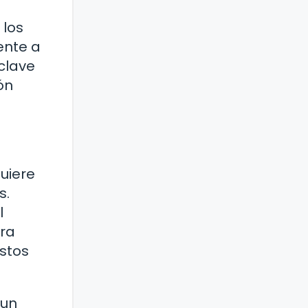
 los
ente a
clave
ón
uiere
s.
l
ara
estos
 un