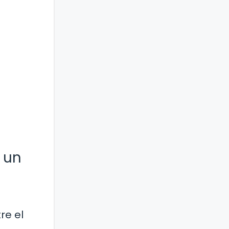
 un
re el