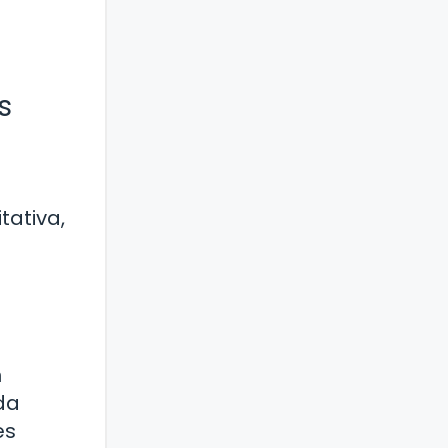
s
tativa,
n
da
es