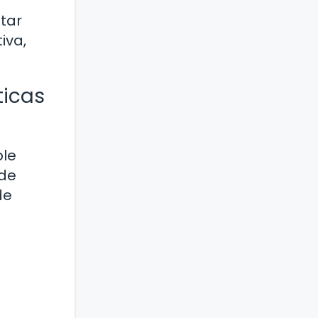
tar
iva,
ticas
ble
 de
de