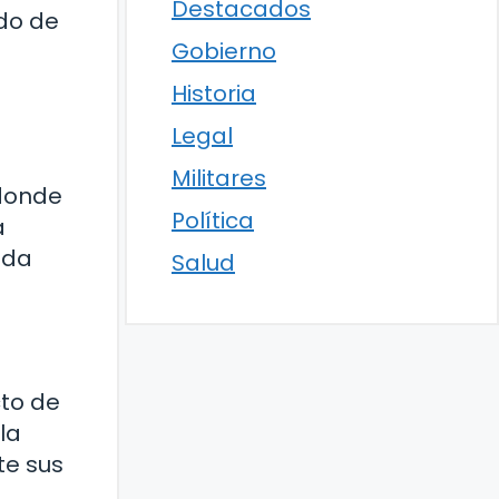
Destacados
do de
Gobierno
Historia
Legal
Militares
 donde
Política
a
ida
Salud
cto de
la
te sus