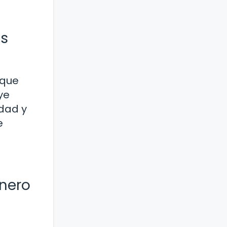
as
 que
ye
idad y
e
énero