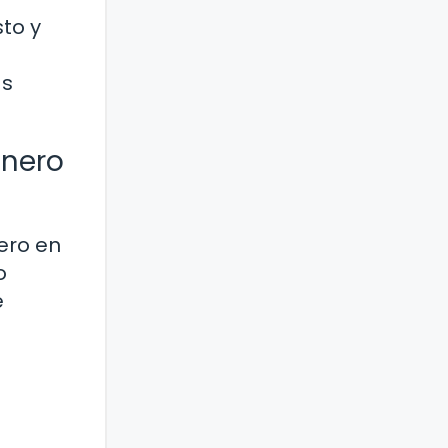
sto y
as
énero
ero en
o
e