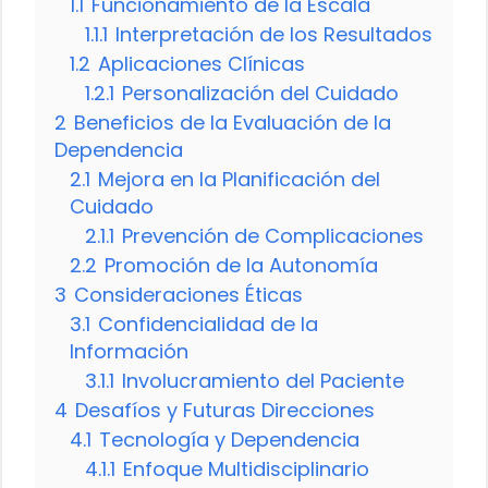
1.1
Funcionamiento de la Escala
1.1.1
Interpretación de los Resultados
1.2
Aplicaciones Clínicas
1.2.1
Personalización del Cuidado
2
Beneficios de la Evaluación de la
Dependencia
2.1
Mejora en la Planificación del
Cuidado
2.1.1
Prevención de Complicaciones
2.2
Promoción de la Autonomía
3
Consideraciones Éticas
3.1
Confidencialidad de la
Información
3.1.1
Involucramiento del Paciente
4
Desafíos y Futuras Direcciones
4.1
Tecnología y Dependencia
4.1.1
Enfoque Multidisciplinario