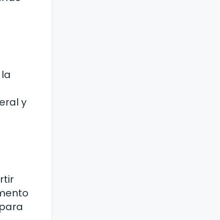
 la
eral y
tir
omento
 para