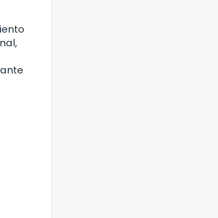
iento
nal,
rante