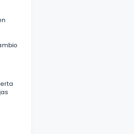
en
cambio
ferta
jas