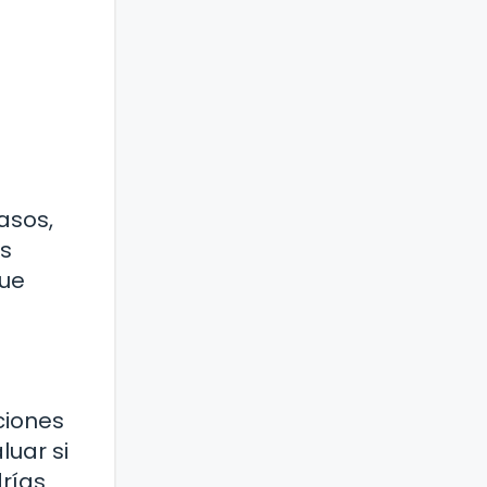
asos,
as
que
ciones
luar si
rías