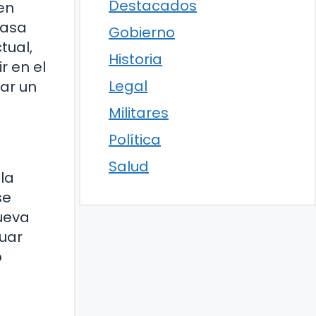
Destacados
en
tasa
Gobierno
tual,
Historia
r en el
Legal
ar un
Militares
Política
Salud
la
se
ueva
luar
o