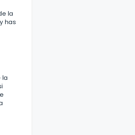
de la
 y has
n
 la
i
de
a