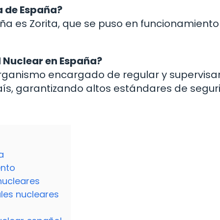
a de España?
ña es Zorita, que se puso en funcionamiento
d Nuclear en España?
organismo encargado de regular y supervisa
país, garantizando altos estándares de segu
a
ento
nucleares
ales nucleares