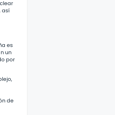
clear
 así
ña es
an un
do por
lejo,
ión de