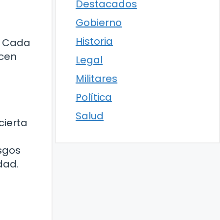
Destacados
Gobierno
Historia
a. Cada
acen
Legal
Militares
Política
Salud
cierta
esgos
dad.