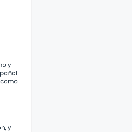
no y
spañol
s como
n, y