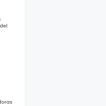
s
 del
adoras