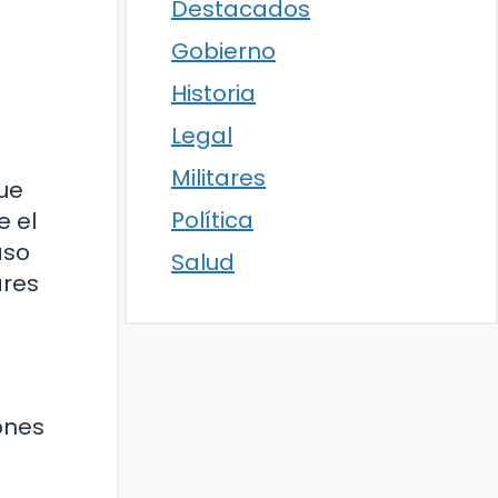
Destacados
s
Gobierno
Historia
Legal
Militares
que
Política
e el
aso
Salud
ares
ones