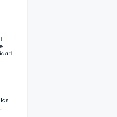
l
ue
ridad
 las
u