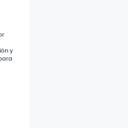
or
ión y
para