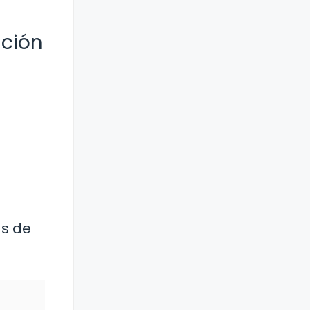
ción
as de