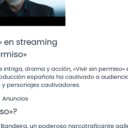
o» en streaming
ermiso»
 intriga, drama y acción, «Vivir sin permiso»
roducción española ha cautivado a audienci
 y personajes cautivadores.
Anuncios
iso»?
o Bandeira, un poderoso narcotraficante gal