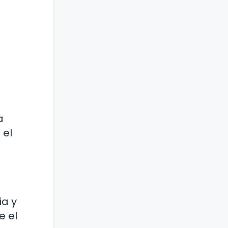
a
 el
ia y
e el