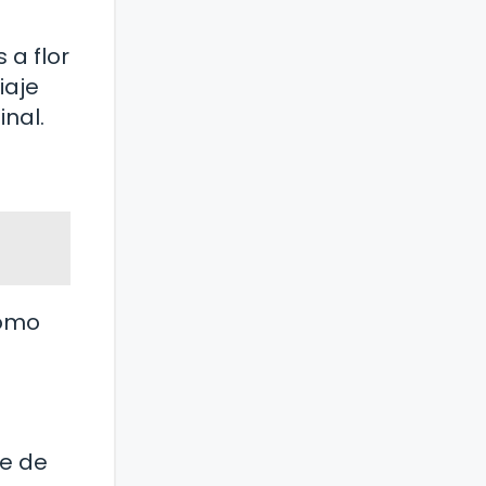
 a flor
iaje
inal.
como
te de