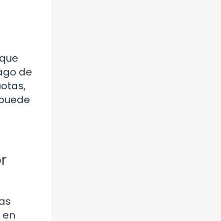
 que
ago de
otas,
 puede
r
cas
 en