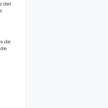
s del
a.
es de
 de