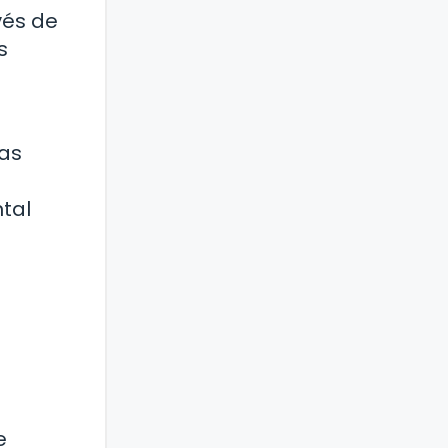
vés de
s
las
tal
e