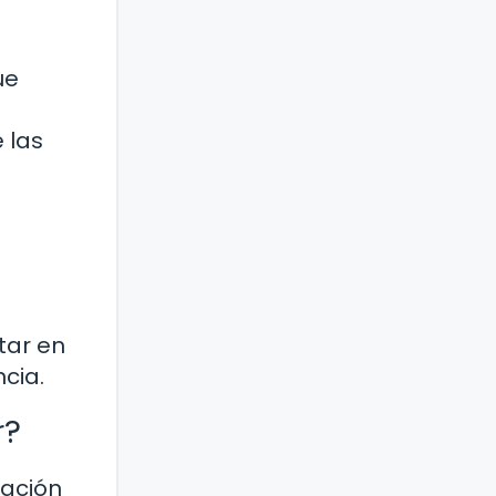
ue
 las
tar en
cia.
r?
lación