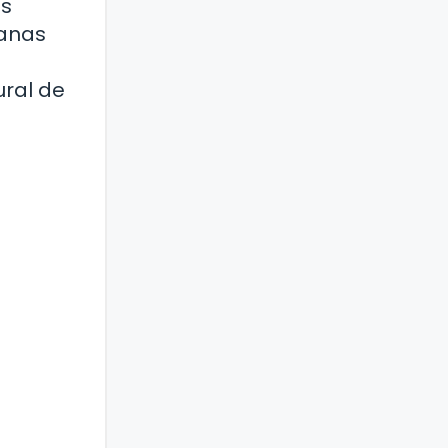
os
manas
ural de