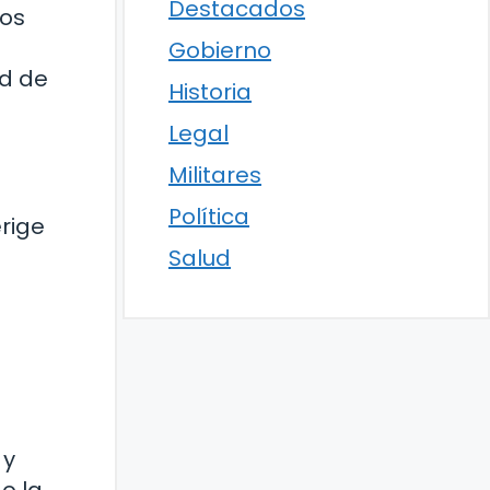
Destacados
los
a
Gobierno
ad de
Historia
Legal
Militares
Política
erige
Salud
 y