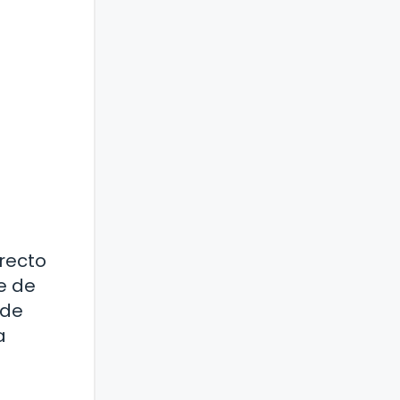
irecto
e de
 de
a