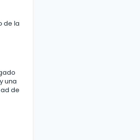
o de la
egado
 y una
idad de