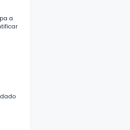
ipa a
ificar
uidado