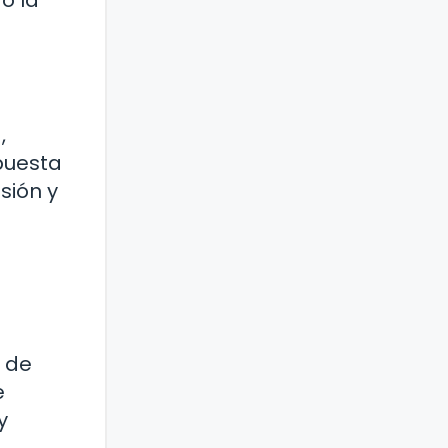
o la
,
puesta
sión y
l de
e
y