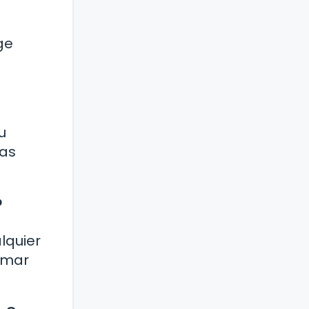
ge
u
las
?
lquier
omar