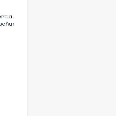
encial
 soñar