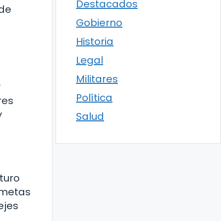
Destacados
 de
Gobierno
Historia
Legal
Militares
y
Política
res
y
Salud
uturo
 metas
ejes