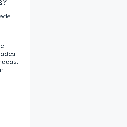
s?
uede
te
idades
rmadas,
en