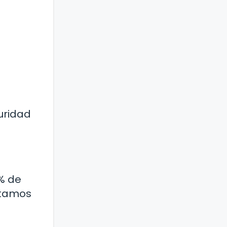
uridad
% de
entamos