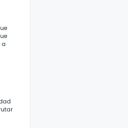
que
que
 a
idad
rutar