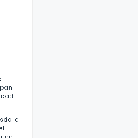
e
 pan
nidad
esde la
el
ar en