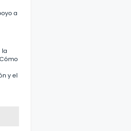
poyo a
 la
 ¿Cómo
n y el