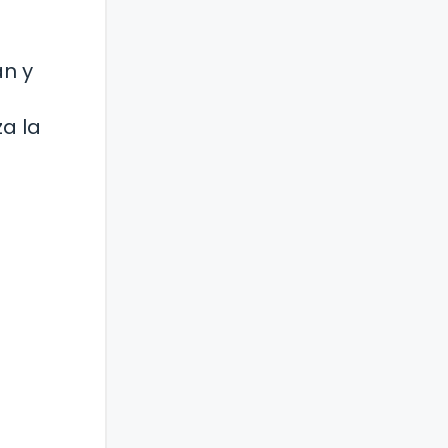
an y
a la