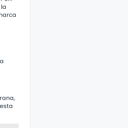
 la
 marca
la
rana,
 esta