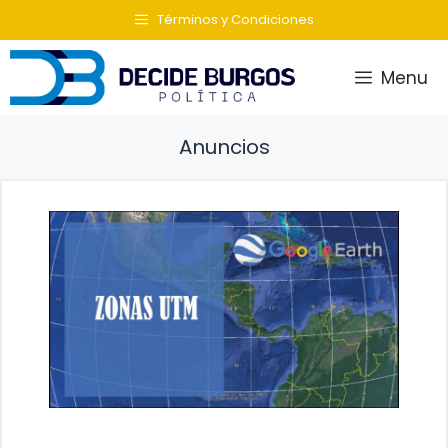
Saltar
Términos y Condiciones
al
contenido
Menu
Anuncios