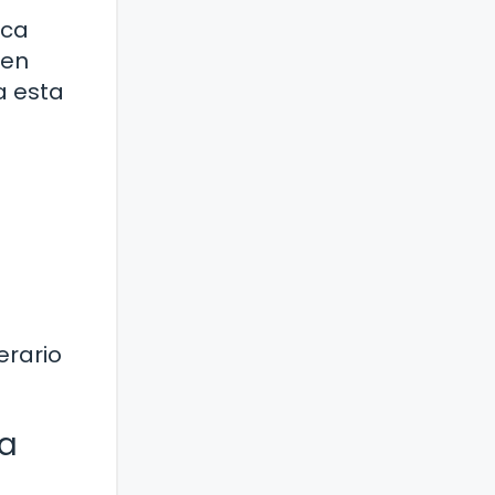
ica
 en
a esta
erario
ia