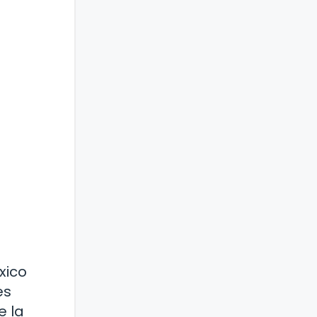
xico
es
e la