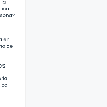
 la
tica.
rsona?
a en
eno de
os
rial
ico.