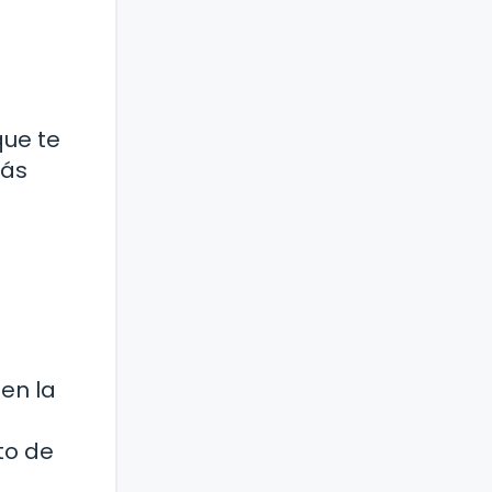
que te
tás
en la
to de