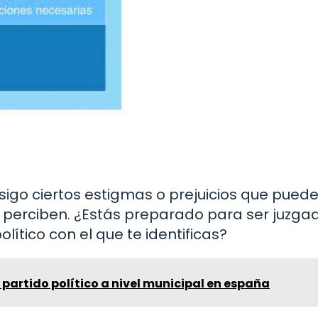
nsigo ciertos estigmas o prejuicios que pued
s perciben. ¿Estás preparado para ser juzga
lítico con el que te identificas?
partido político a nivel municipal en españa