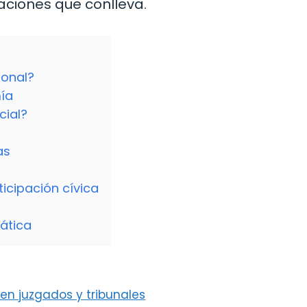
aciones que conlleva.
sonal?
mía
cial?
as
ticipación cívica
ática
 en juzgados y tribunales