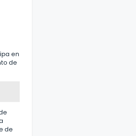
cipa en
nto de
 de
na
te de