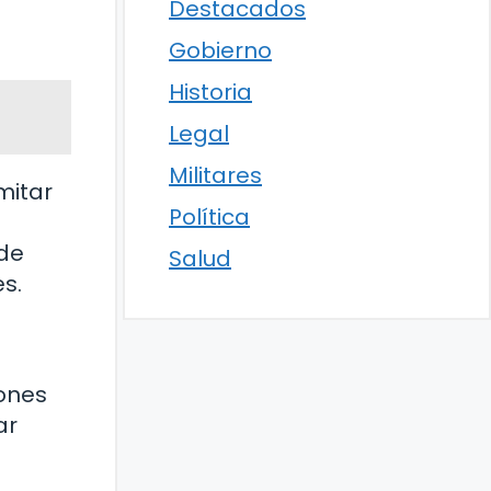
Destacados
Gobierno
Historia
Legal
Militares
mitar
Política
ede
Salud
s.
iones
ar