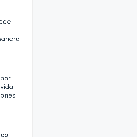
uede
.
 manera
 por
 vida
siones
ico