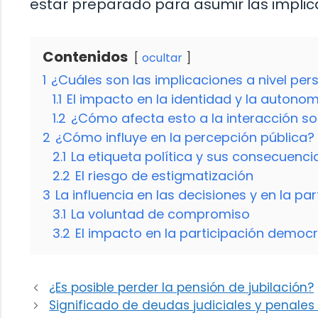
estar preparado para asumir las implic
Contenidos
ocultar
1
¿Cuáles son las implicaciones a nivel per
1.1
El impacto en la identidad y la autono
1.2
¿Cómo afecta esto a la interacción so
2
¿Cómo influye en la percepción pública?
2.1
La etiqueta política y sus consecuenci
2.2
El riesgo de estigmatización
3
La influencia en las decisiones y en la par
3.1
La voluntad de compromiso
3.2
El impacto en la participación democr
¿Es posible perder la pensión de jubilación?
Significado de deudas judiciales y penales