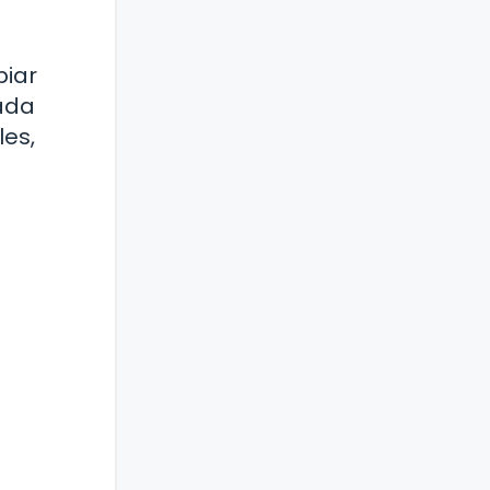
biar
ada
les,