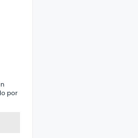
en
do por