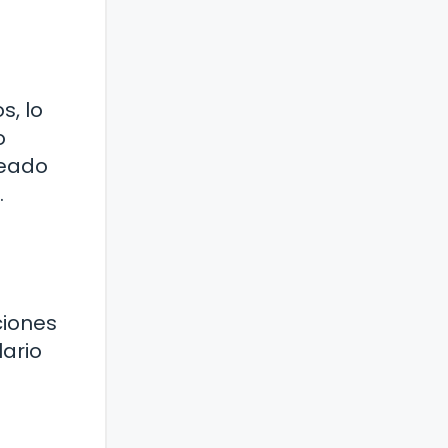
, lo
o
leado
.
ciones
lario