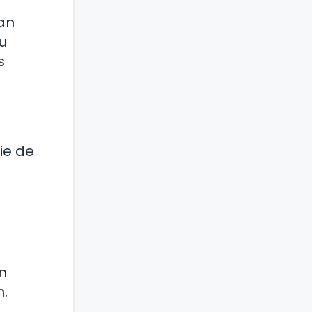
man
u
s
ie de
n
n.