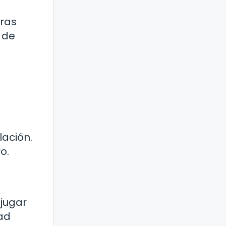
oras
 de
ación.
o.
jugar
dad