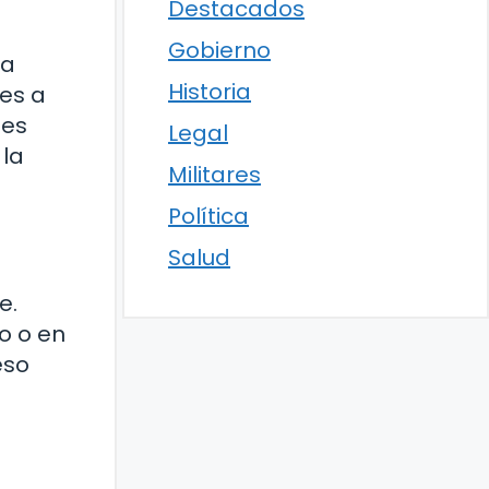
Destacados
Gobierno
la
Historia
es a
 es
Legal
 la
Militares
Política
Salud
e.
o o en
eso