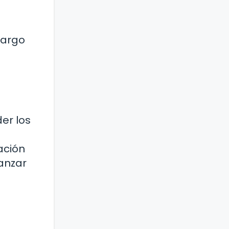
largo
er los
ación
anzar