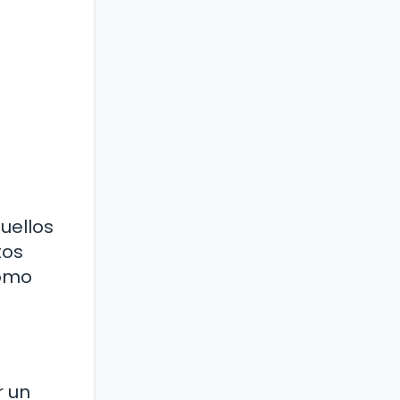
uellos
tos
como
r un