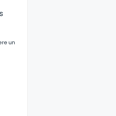
s
ere un