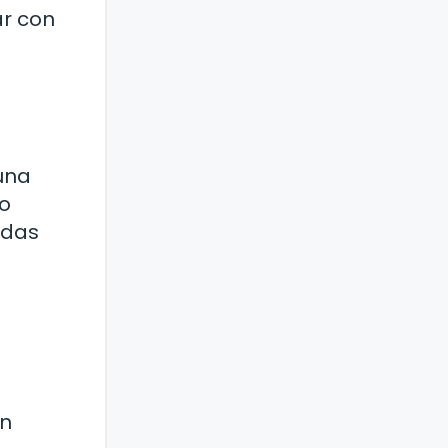
ar con
 una
to
udas
ón