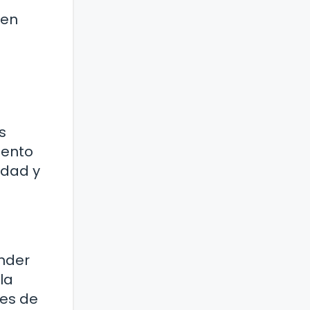
 en
s
iento
idad y
nder
la
des de