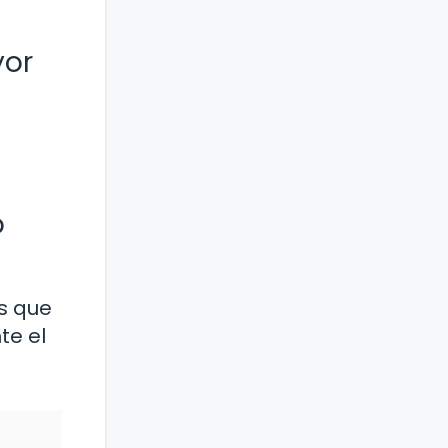
yor
o
s que
te el