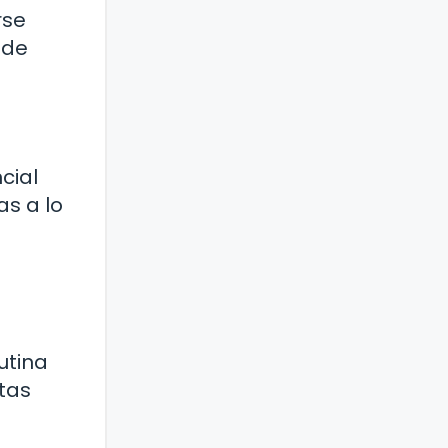
rse
ede
cial
as a lo
utina
stas