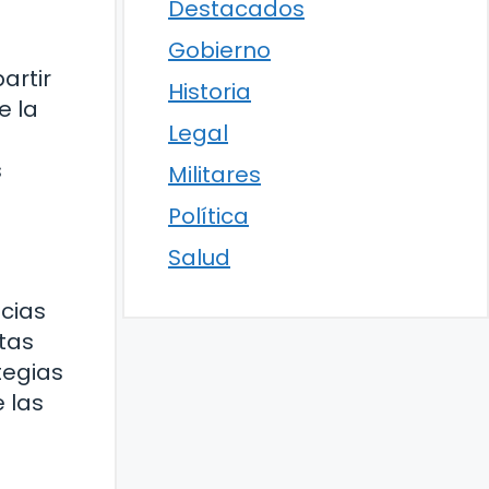
Destacados
Gobierno
artir
Historia
e la
Legal
s
Militares
Política
Salud
cias
stas
tegias
e las