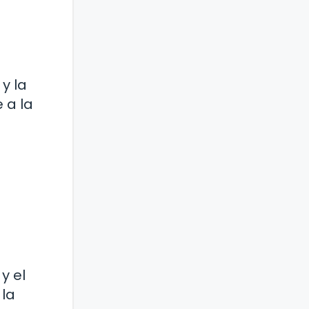
y la
 a la
y el
 la