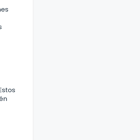
nes
s
Estos
ién