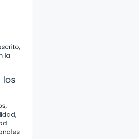
scrito,
n la
 los
os,
lidad,
dad
onales