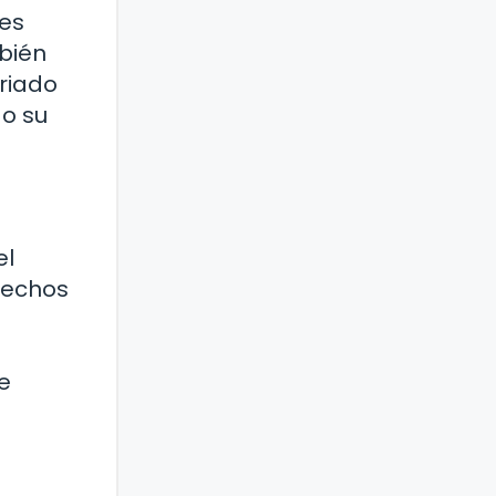
les
mbién
ariado
do su
el
hechos
e