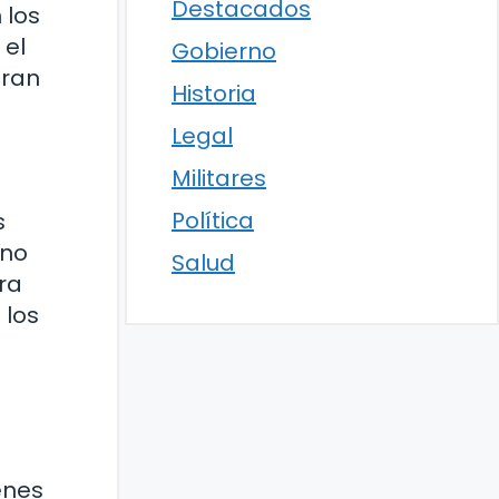
Destacados
 los
 el
Gobierno
eran
Historia
Legal
Militares
Política
s
ano
Salud
ra
 los
enes