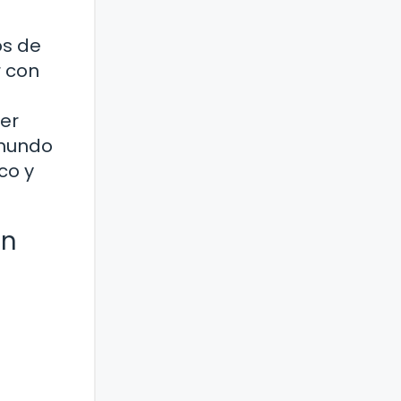
os de
r con
er
 mundo
co y
en