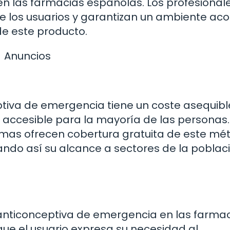
n las farmacias españolas. Los profesional
e los usuarios y garantizan un ambiente ac
de este producto.
Anuncios
ptiva de emergencia tiene un coste asequibl
 accesible para la mayoría de las personas.
as ofrecen cobertura gratuita de este mé
ndo así su alcance a sectores de la poblac
a anticonceptiva de emergencia en las farma
 que el usuario expresa su necesidad al