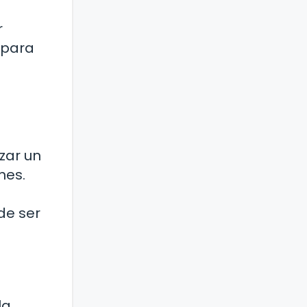
r
 para
zar un
nes.
de ser
la