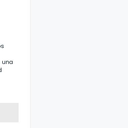
os
a una
d