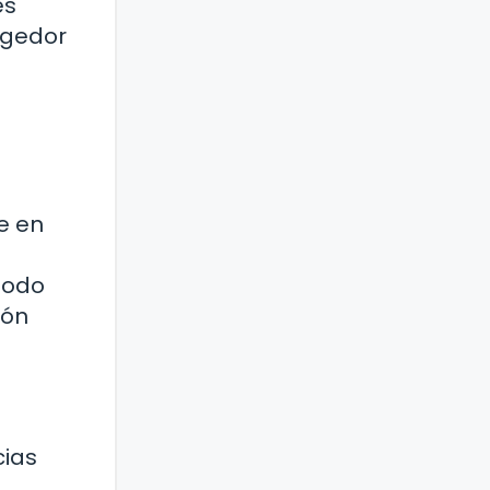
es
ogedor
e en
todo
ión
cias