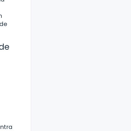
n
 de
 de
ontra