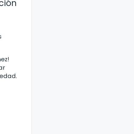
ación
s
ez!
ar
iedad.