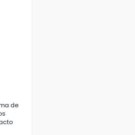
ema de
os
pacto