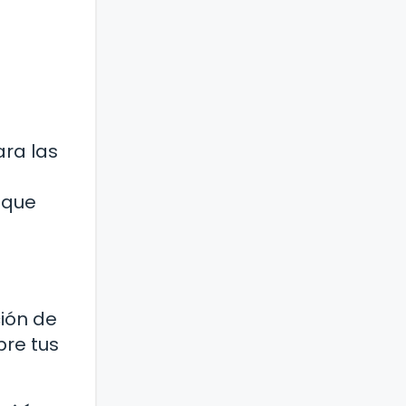
ara las
 que
ción de
bre tus