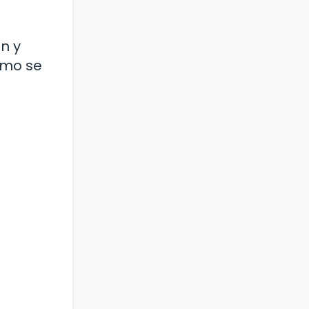
n y
ómo se