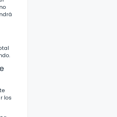
ano
endrá
otal
ndo.
de
te
r los