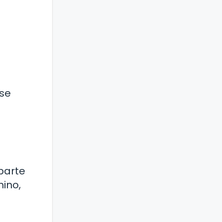
 se
parte
ino,