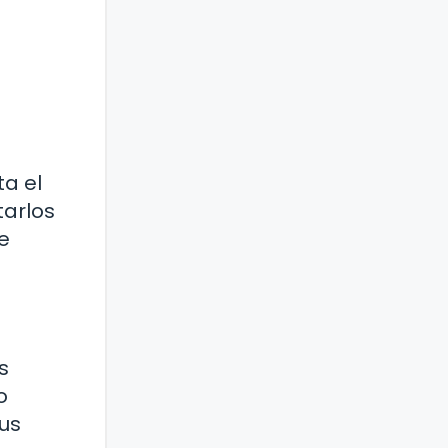
a el
tarlos
e
s
o
sus