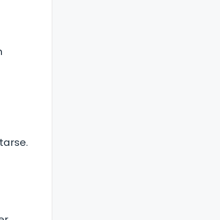
n
tarse.
er