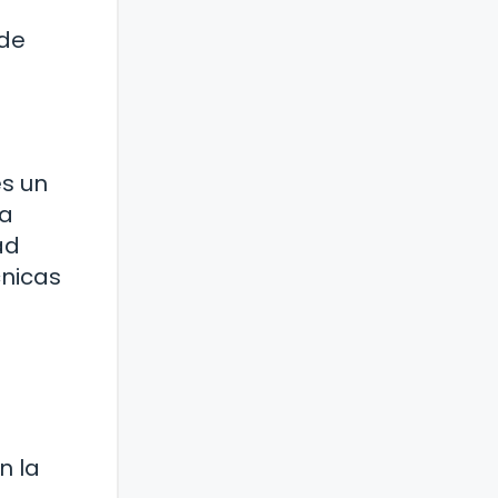
 de
es un
ea
ad
cnicas
n la