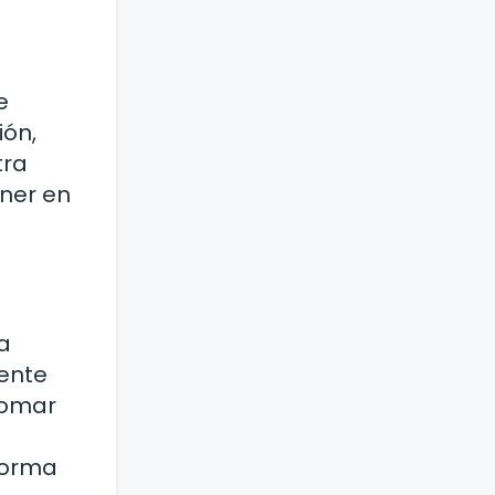
e
ión,
tra
ner en
a
ente
tomar
forma