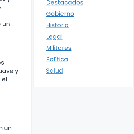
Destacados
o
Gobierno
e un
Historia
Legal
Militares
Política
os
Salud
uave y
 el
n un