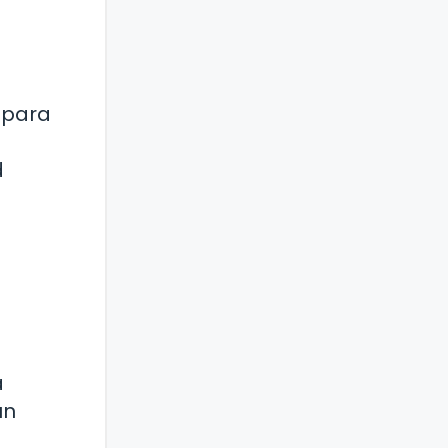
 para
d
a
un