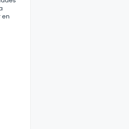
idades
a
r en