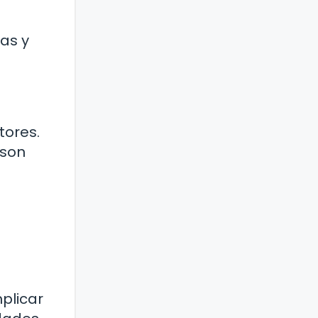
as y
tores.
 son
mplicar