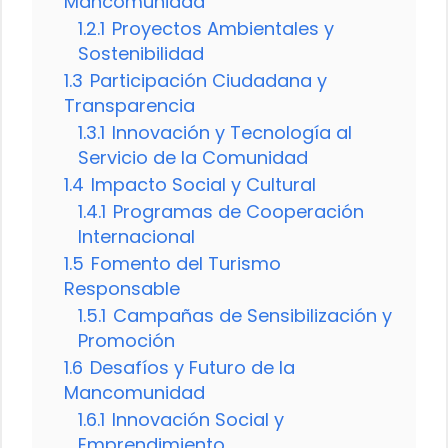
Mancomunidad
1.2.1
Proyectos Ambientales y
Sostenibilidad
1.3
Participación Ciudadana y
Transparencia
1.3.1
Innovación y Tecnología al
Servicio de la Comunidad
1.4
Impacto Social y Cultural
1.4.1
Programas de Cooperación
Internacional
1.5
Fomento del Turismo
Responsable
1.5.1
Campañas de Sensibilización y
Promoción
1.6
Desafíos y Futuro de la
Mancomunidad
1.6.1
Innovación Social y
Emprendimiento