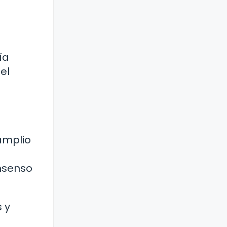
ía
el
amplio
onsenso
 y