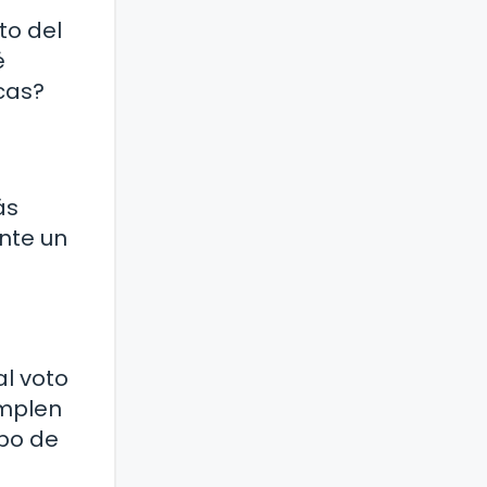
to del
é
icas?
ás
ente un
l voto
umplen
ipo de