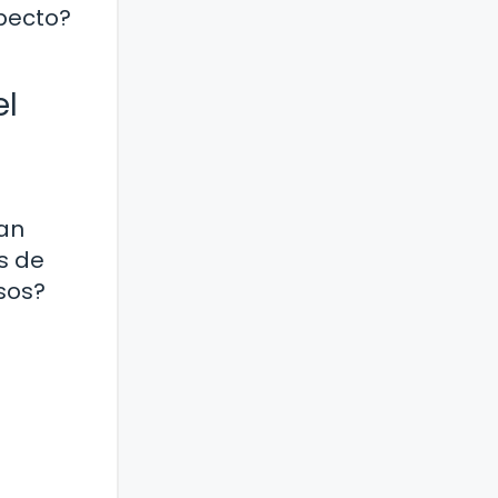
specto?
el
ían
s de
usos?