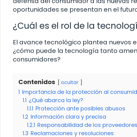
defensa del consumidor a las nuevas r
oportunidades se presentan en el futur
¿Cuál es el rol de la tecnolo
El avance tecnológico plantea nuevos e
¿cómo puede la tecnología tanto amena
consumidores?
Contenidos
ocultar
1
Importancia de la protección al consumi
1.1
¿Qué abarca la ley?
1.1.1
Protección ante posibles abusos
1.2
Información clara y precisa
1.2.1
Responsabilidad de los proveedore
1.3
Reclamaciones y resoluciones