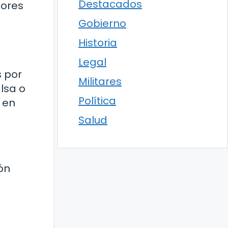
Destacados
dores
Gobierno
Historia
Legal
s por
Militares
lsa o
Política
 en
Salud
ón