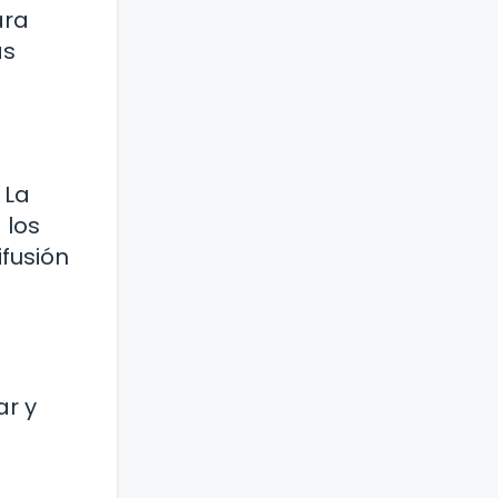
ara
ás
 La
 los
fusión
r y