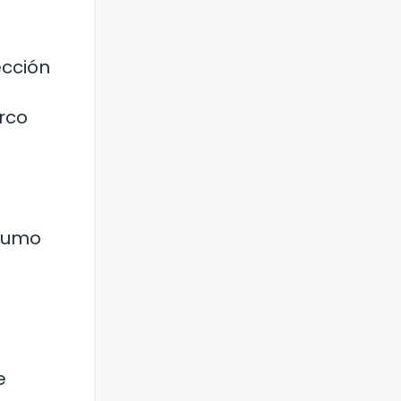
ección
rco
nsumo
e