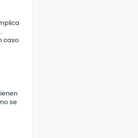
implica
.
n caso
tienen
ómo se