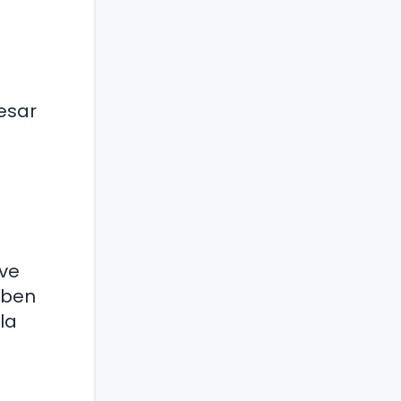
esar
ave
eben
la