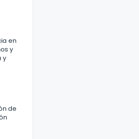
cia en
nos y
a y
ión de
ión