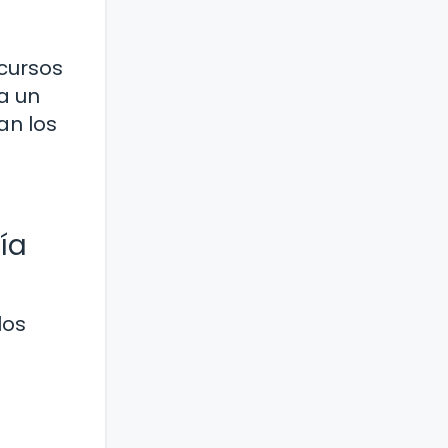
cursos
a un
an los
ía
los