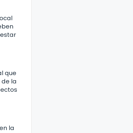
local
deben
nestar
al que
 de la
pectos
en la