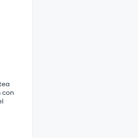
ntea
n con
el