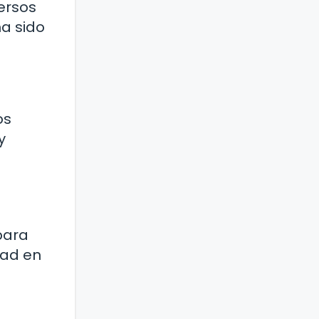
ersos
a sido
os
y
para
dad en