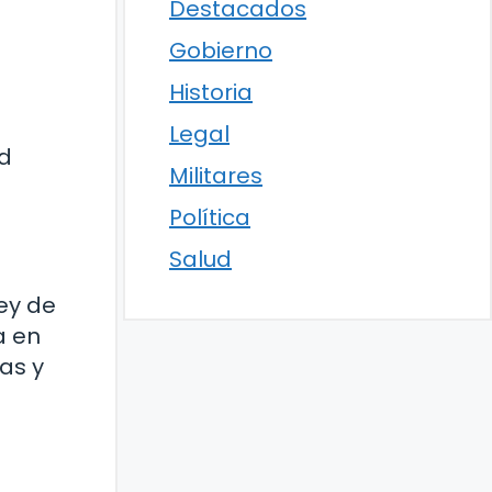
Destacados
Gobierno
Historia
Legal
ad
Militares
Política
Salud
rey de
a en
as y