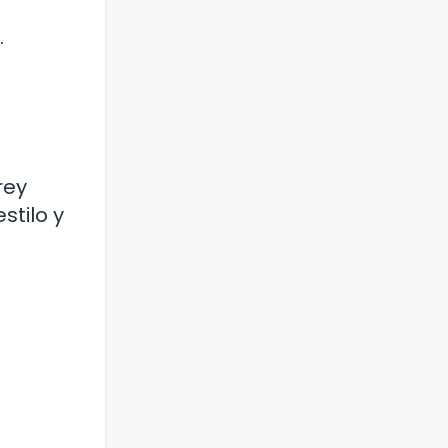
.
rey
stilo y