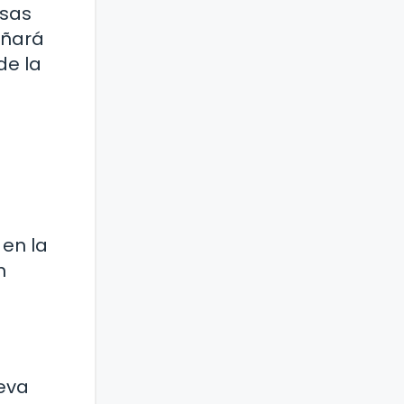
rsas
eñará
de la
en la
n
ueva