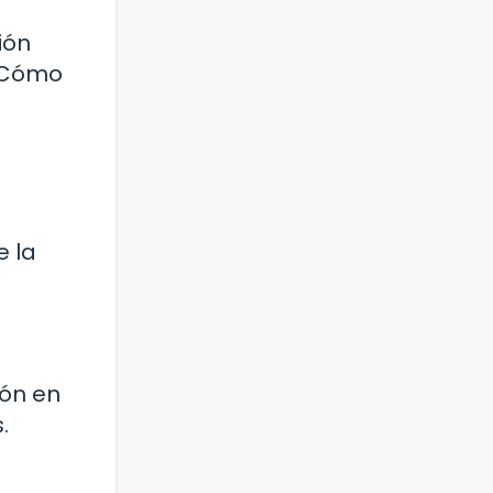
ión
 ¿Cómo
e la
ión en
.
a