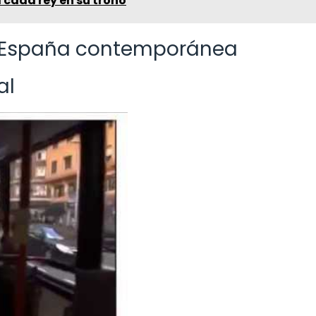
a cada rey en su trono
la España contemporánea
al