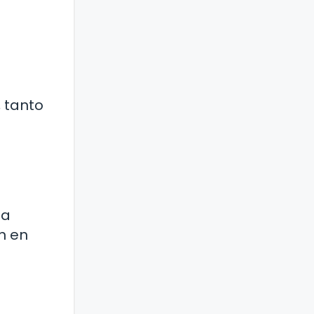
, tanto
la
n en