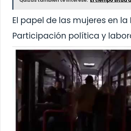
Quizás también te interese:
El tiempo sitúa 
El papel de las mujeres en 
Participación política y labor