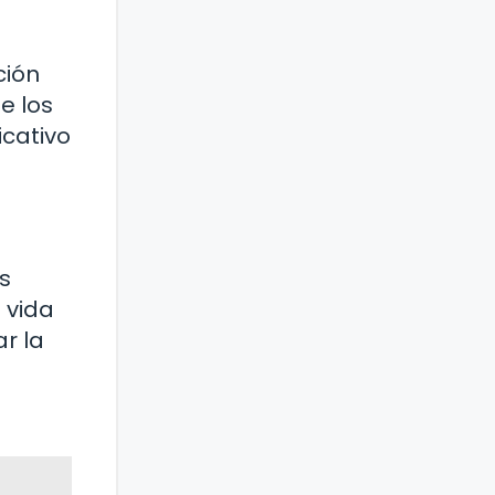
ción
e los
cativo
s
 vida
r la