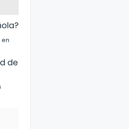
ñola?
 en
ad de
s