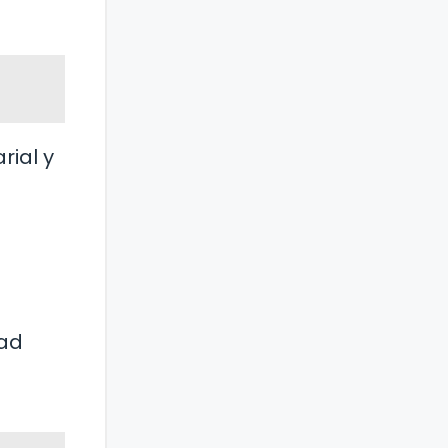
rial y
dad