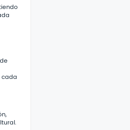
tiendo
rada
 de
o
, cada
ón,
tural.