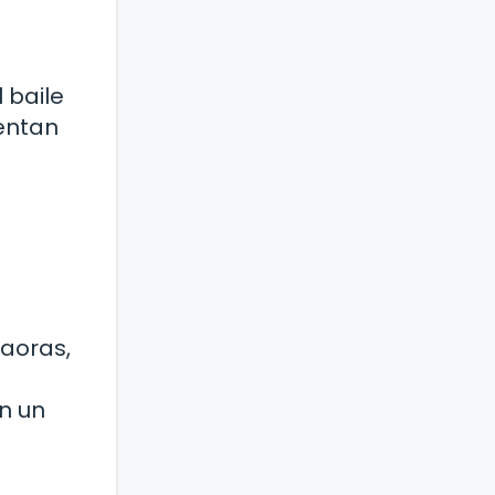
 baile
sentan
laoras,
n un