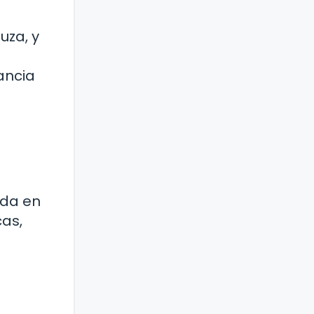
uza, y
ancia
ida en
as,