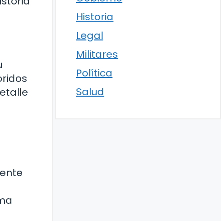
storia
Historia
Legal
Militares
u
Política
oridos
Salud
etalle
sente
rma