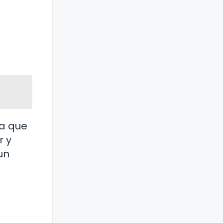
ra que
r y
un