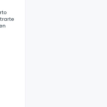
rto
trarte
den