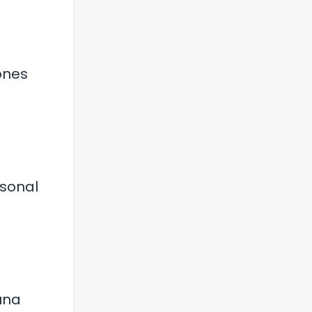
iones
rsonal
una