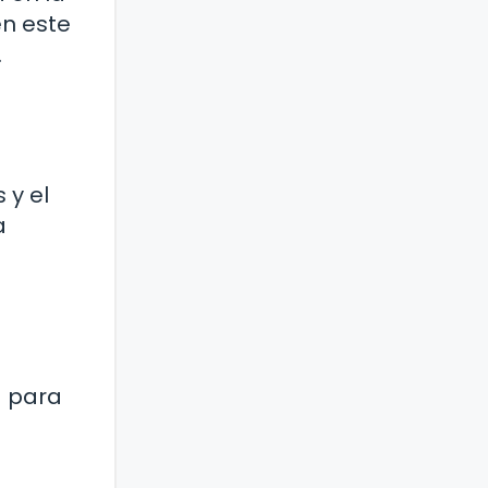
en este
.
 y el
a
a para