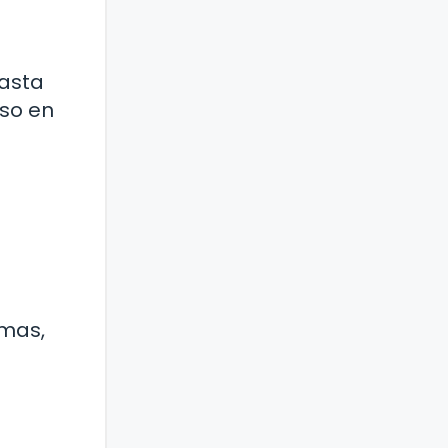
hasta
oso en
emas,