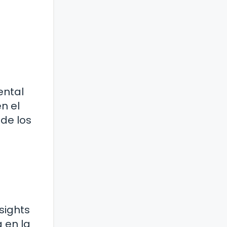
ental
n el
 de los
sights
 en la