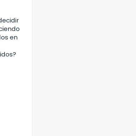
decidir
eciendo
dos en
tidos?