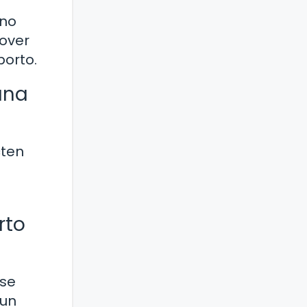
 no
mover
borto.
ana
cten
rto
 se
 un