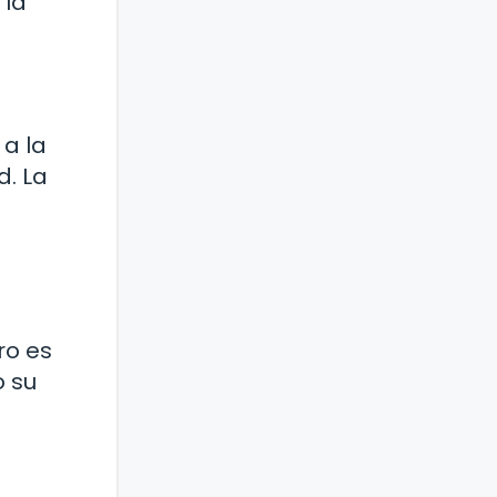
 la
 a la
d. La
ro es
o su