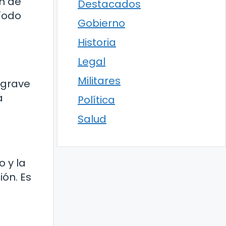
ón de
Destacados
ríodo
Gobierno
Historia
Legal
Militares
 grave
a
Política
Salud
o y la
ión. Es