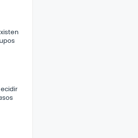
xisten
rupos
ecidir
casos