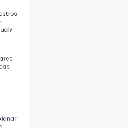
estros
e
tual?
ares,
scas
xionar
o