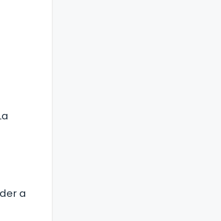
La
der a