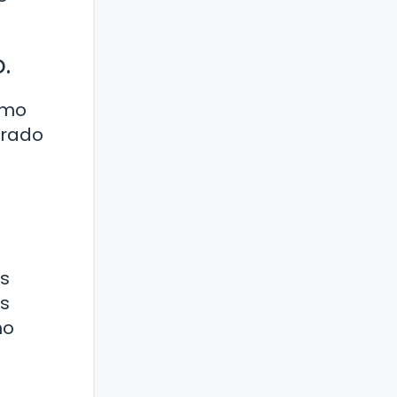
.
omo
erado
s
s
no