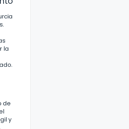
ento
urcia
s.
as
r la
cado.
o de
el
il y
,