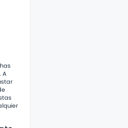
chas
. A
ustar
de
stas
alquier