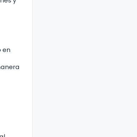
ones y
o en
 manera
al