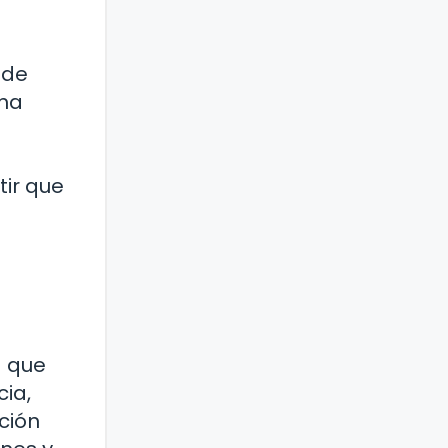
 de
cha
tir que
a que
ia,
ción