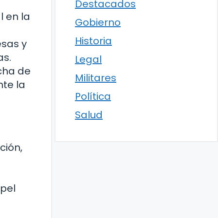
Destacados
l en la
Gobierno
Historia
esas y
as.
Legal
cha de
Militares
te la
Política
Salud
ción,
pel