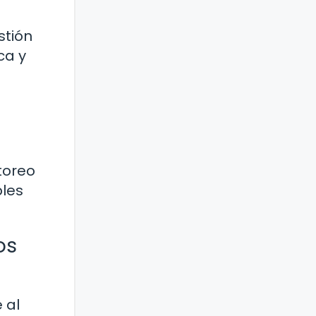
stión
ca y
toreo
bles
os
 al