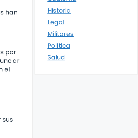
a
Historia
es han
Legal
Militares
Política
as por
Salud
nunciar
n el
 sus