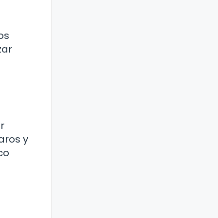
os
zar
r
aros y
co