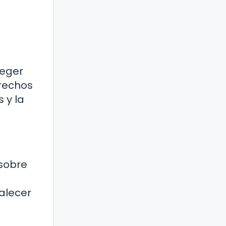
teger
erechos
 y la
 sobre
talecer