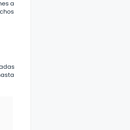
nes a
echos
tadas
hasta