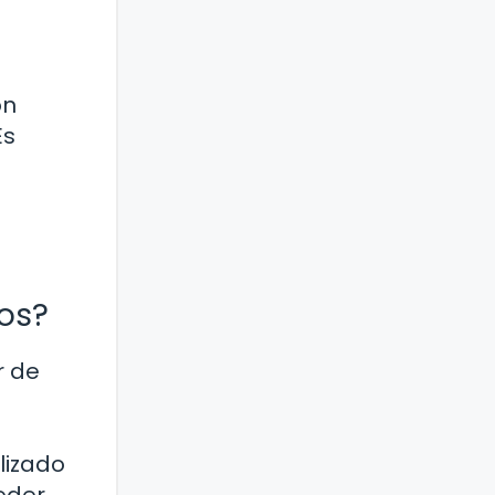
ón
Es
ños?
r de
a
lizado