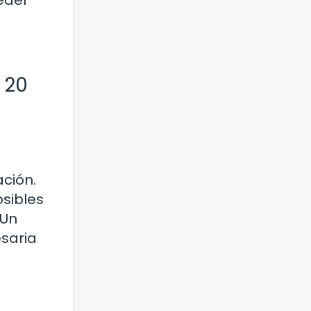
ceder
 20
ación.
osibles
 Un
saria