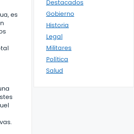
Destacados
Gobierno
ua, es
en
Historia
os
Legal
Militares
tal
Política
Salud
 una
ostes
uel
vas.