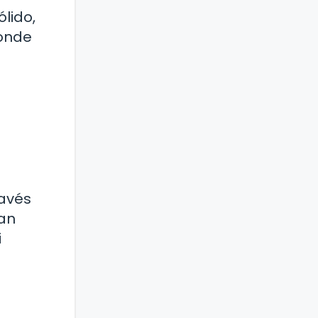
lido,
donde
ravés
can
i