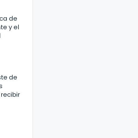
eca de
te y el
l
ste de
s
recibir