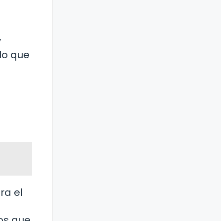
y
lo que
ra el
os que