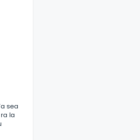
Ya sea
ra la
u