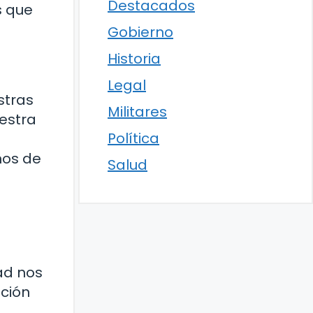
Destacados
s que
Gobierno
Historia
Legal
stras
Militares
estra
Política
ños de
Salud
dad nos
ación