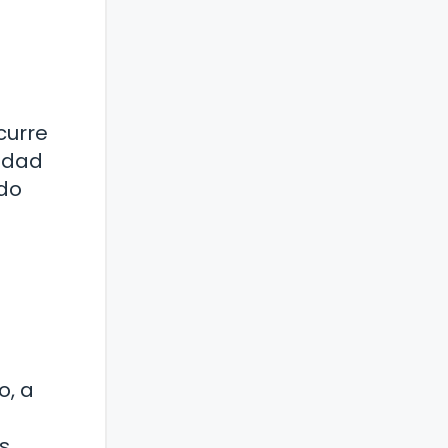
curre
üedad
odo
o, a
os