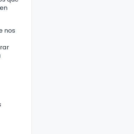
 en
ue nos
rar
a
s