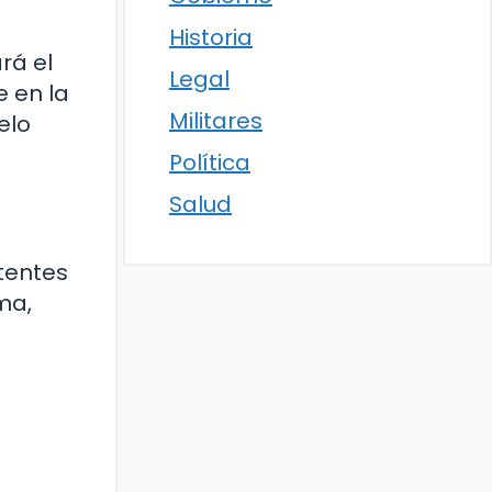
Historia
rá el
Legal
e en la
Militares
elo
Política
Salud
atentes
ma,