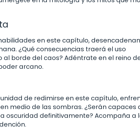
Sumérgete en la mitología y los mitos que m
ta
 habilidades en este capítulo, desencadena
mana. ¿Qué consecuencias traerá el uso
l borde del caos? Adéntrate en el reino de
 poder arcano.
unidad de redimirse en este capítulo, enfr
z en medio de las sombras. ¿Serán capaces 
la oscuridad definitivamente? Acompaña a 
edención.