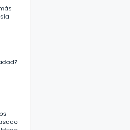
 más
esía
sidad?
los
pasado