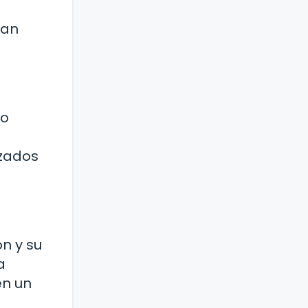
han
do
azados
n y su
a
en un