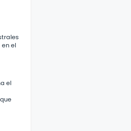
strales
 en el
a el
 que