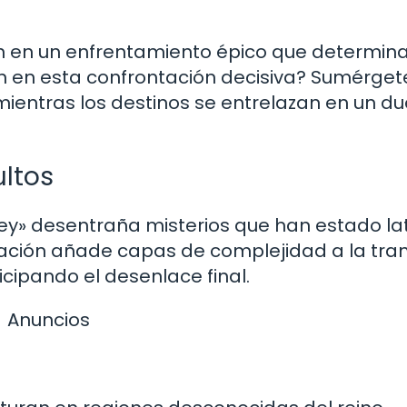
en en un enfrentamiento épico que determina
án en esta confrontación decisiva? Sumérget
 mientras los destinos se entrelazan en un du
ultos
 rey» desentraña misterios que han estado l
elación añade capas de complejidad a la tra
icipando el desenlace final.
Anuncios