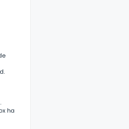
de
d.
.
ox ha