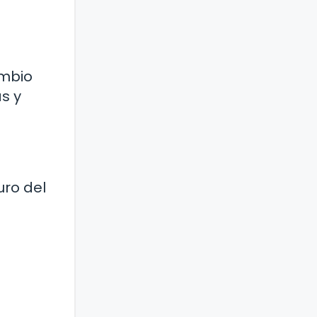
ambio
s y
uro del