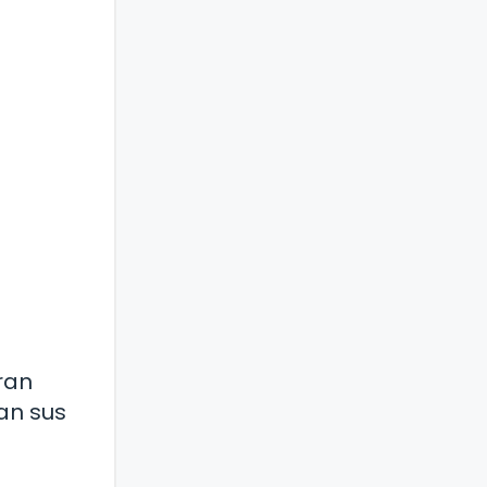
ran
an sus