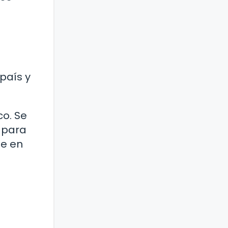
país y
co. Se
, para
te en