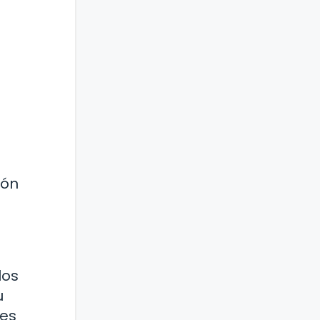
ión
los
u
nes