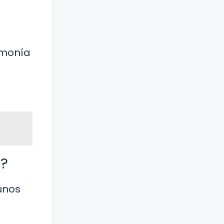
rmonía
e?
unos