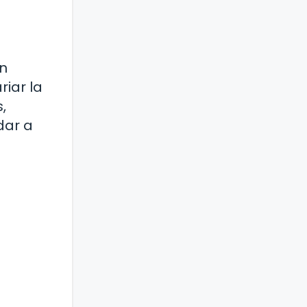
en
iar la
,
dar a